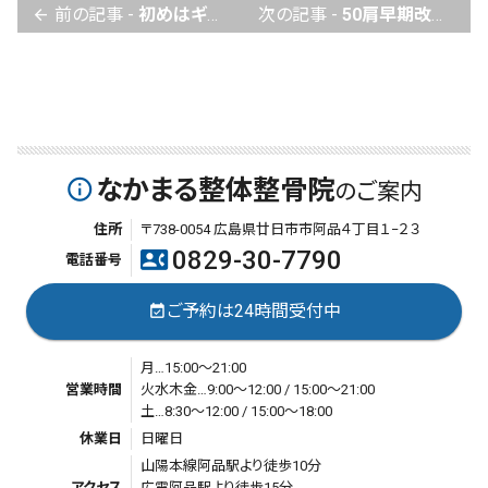
前の記事 -
初めはギックリ腰になりました。かばい過ぎて坐骨神経痛と頚椎症を併発。なかまる整体では治せます。
次の記事 -
50肩早期改善。丁寧な説明と施術に納得し、自己トレ-ニングを併用しながら早期改善。
arrow_back
なかまる整体整骨院
info_outline
のご案内
住所
〒738-0054 広島県廿日市市阿品４丁目１−２３
0829-30-7790
contact_phone
電話番号
ご予約は24時間受付中
event_available
月…15:00～21:00
営業時間
火水木金…9:00～12:00 / 15:00～21:00
土…8:30～12:00 / 15:00～18:00
休業日
日曜日
山陽本線阿品駅より徒歩10分
アクセス
広電阿品駅より徒歩15分