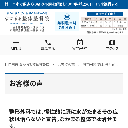
廿日市市で数多くの痛み不調を解消し1,013件以上の口コミを獲得する整体院
menu
phone
event_available
map
MENU
電話する
WEB予約
アクセス
廿日市市 なかまる整体整骨院
お客様の声
整形外科では、慢性的に膝に水がたまるその症状は治らないと宣告。なかまる整体では治せます。
chevron_right
chevron_right
お客様の声
整形外科では、慢性的に膝に水がたまるその症
状は治らないと宣告。なかまる整体では治せま
す。