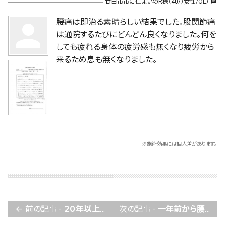
廿日市市に住まいのR様（40/）女性/OL）
chat
腰痛は即治る素晴らしい結果でした。股関節痛
person
は通院するたびにどんどん良くなりました。何を
しても疲れる身体の疲労感も無くなり疲労から
来るため息も無くなりました。
※施術効果には個人差があります。
前の記事 -
２０年以上続いた頭痛がよくなりました。
次の記事 -
一年前から腰を曲げて歩かないと痛みが出ていましたが（脊柱管狭窄症）、３時間歩いても痛みが出なくなりました。
arrow_back