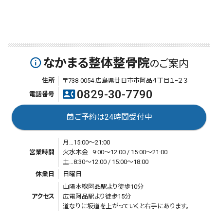
なかまる整体整骨院
info_outline
のご案内
住所
〒738-0054 広島県廿日市市阿品４丁目１−２３
0829-30-7790
contact_phone
電話番号
ご予約は24時間受付中
event_available
月…15:00～21:00
営業時間
火水木金…9:00～12:00 / 15:00～21:00
土…8:30～12:00 / 15:00～18:00
休業日
日曜日
山陽本線阿品駅より徒歩10分
アクセス
広電阿品駅より徒歩15分
道なりに坂道を上がっていくと右手にあります。