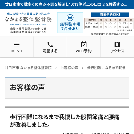
廿日市市で数多くの痛み不調を解消し1,013件以上の口コミを獲得する整体院
menu
phone
event_available
map
MENU
電話する
WEB予約
アクセス
廿日市市 なかまる整体整骨院
お客様の声
歩行困難になるまで我慢した股関節痛と腰痛が改善しました。
chevron_right
chevron_right
お客様の声
歩行困難になるまで我慢した股関節痛と腰痛
が改善しました。