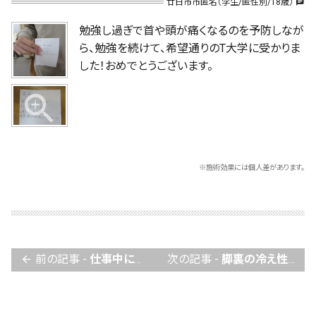
廿日市市匿名（学生/匿性別/18歳）
chat
勉強し過ぎで首や頭が痛くなるのを予防しなが
ら、勉強を続けて、希望通りのT大学に受かりま
した！おめでとうございます。
※施術効果には個人差があります。
前の記事 -
仕事中に重たい人を抱えて股関節を傷めて開かなくなりましたが完治
次の記事 -
脚裏の冷え性の改善
arrow_back