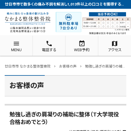
廿日市市で数多くの痛み不調を解消し1,013件以上の口コミを獲得する整体院
menu
phone
event_available
map
MENU
電話する
WEB予約
アクセス
廿日市市 なかまる整体整骨院
お客様の声
勉強し過ぎの肩凝りの補助に整体（T大学現役合格おめでとう）
chevron_right
chevron_right
お客様の声
勉強し過ぎの肩凝りの補助に整体（T大学現役
合格おめでとう）