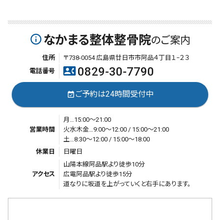
なかまる整体整骨院
info_outline
のご案内
住所
〒738-0054 広島県廿日市市阿品４丁目１−２３
0829-30-7790
contact_phone
電話番号
ご予約は24時間受付中
event_available
月…15:00～21:00
営業時間
火水木金…9:00～12:00 / 15:00～21:00
土…8:30～12:00 / 15:00～18:00
休業日
日曜日
山陽本線阿品駅より徒歩10分
アクセス
広電阿品駅より徒歩15分
道なりに坂道を上がっていくと右手にあります。