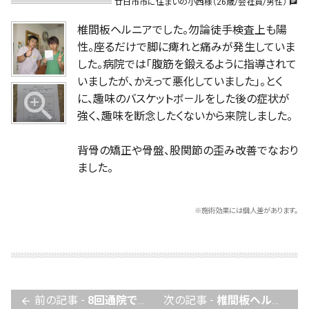
廿日市市に住まいの小西様（26歳/会社員/男性）
chat
椎間板ヘルニアでした。勿論徒手検査上も陽
性。座るだけで脚に痺れと痛みが発生していま
した。病院では「腹筋を鍛えるように指導されて
いましたが、かえって悪化していました」。とく
に、趣味のバスケットボ－ルをした後の症状が
強く、趣味を断念したくないから来院しました。
背骨の矯正や骨盤、股関節の歪み改善でなおり
ました。
※施術効果には個人差があります。
前の記事 -
8回通院で歪みが改善されて楽になりました。
次の記事 -
椎間板ヘルニアが手術なしで改善できました
arrow_back