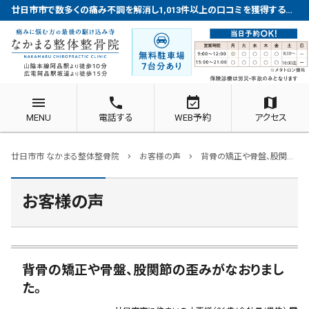
廿日市市で数多くの痛み不調を解消し1,013件以上の口コミを獲得する整体院
menu
phone
event_available
map
MENU
電話する
WEB予約
アクセス
廿日市市 なかまる整体整骨院
お客様の声
背骨の矯正や骨盤、股関節の歪みがなおりました。
chevron_right
chevron_right
お客様の声
背骨の矯正や骨盤、股関節の歪みがなおりまし
た。