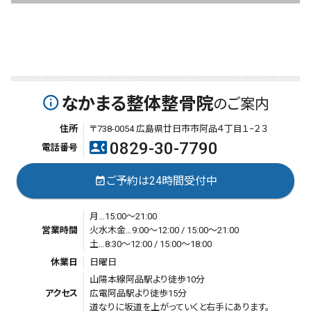
なかまる整体整骨院
info_outline
のご案内
住所
〒738-0054 広島県廿日市市阿品４丁目１−２３
0829-30-7790
contact_phone
電話番号
ご予約は24時間受付中
event_available
月…15:00～21:00
営業時間
火水木金…9:00～12:00 / 15:00～21:00
土…8:30～12:00 / 15:00～18:00
休業日
日曜日
山陽本線阿品駅より徒歩10分
アクセス
広電阿品駅より徒歩15分
道なりに坂道を上がっていくと右手にあります。