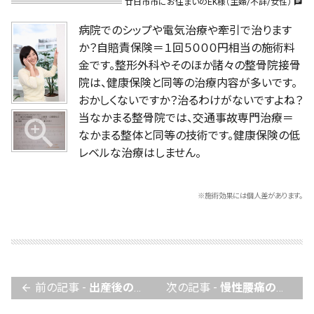
廿日市市にお住まいのEK様（主婦/不詳/女性）
chat
病院でのシップや電気治療や牽引で治ります
か？自賠責保険＝１回５０００円相当の施術料
金です。整形外科やそのほか諸々の整骨院接骨
院は、健康保険と同等の治療内容が多いです。
おかしくないですか？治るわけがないですよね？
当なかまる整骨院では、交通事故専門治療＝
なかまる整体と同等の技術です。健康保険の低
レベルな治療はしません。
※施術効果には個人差があります。
前の記事 -
出産後の重度の肩こり、寝違えたり動けなくなったり首筋がピ－ンと張るがよくなりました。
次の記事 -
慢性腰痛の上に、交通事故で腰痛が悪化しましたが、専門治療で仕事が続けられます！
arrow_back