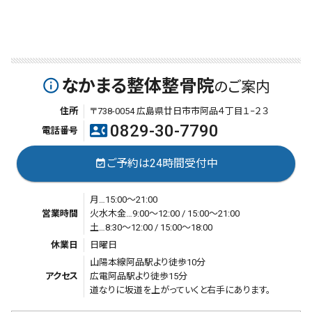
なかまる整体整骨院
info_outline
のご案内
住所
〒738-0054 広島県廿日市市阿品４丁目１−２３
0829-30-7790
contact_phone
電話番号
ご予約は24時間受付中
event_available
月…15:00～21:00
営業時間
火水木金…9:00～12:00 / 15:00～21:00
土…8:30～12:00 / 15:00～18:00
休業日
日曜日
山陽本線阿品駅より徒歩10分
アクセス
広電阿品駅より徒歩15分
道なりに坂道を上がっていくと右手にあります。