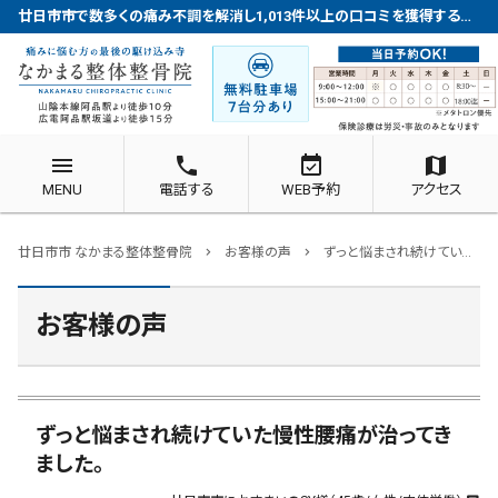
廿日市市で数多くの痛み不調を解消し1,013件以上の口コミを獲得する整体院
menu
phone
event_available
map
MENU
電話する
WEB予約
アクセス
廿日市市 なかまる整体整骨院
お客様の声
ずっと悩まされ続けていた慢性腰痛が治ってきました。
chevron_right
chevron_right
お客様の声
ずっと悩まされ続けていた慢性腰痛が治ってき
ました。