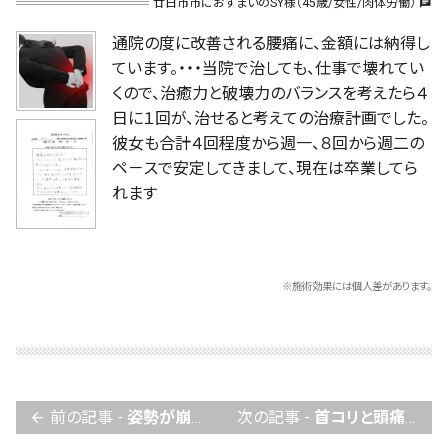
廿日市市におすまいのSY様（45歳/女性/肉体労働）
chat
通院の度に改善される腰痛に、金額には納得し
ています。・・・当院で治しても、仕事で壊れてい
くので、治癒力と破壊力のバランスを考えたら４
日に１回が、治せると考えての治療計画でした。
彼女も合計４回程度から週一、８回から週二の
ペ－スで安定してきまして、現在は卒業してら
れます
※施術効果には個人差があります。
前の記事 -
姿勢が崩れたら痛みや違和感が出る状態が、自分で意識できるようになり、それが根本改善へつながりました。
次の記事 -
首コリと頭痛の原因は、上部頸椎の歪みとそれに随伴する頭の骨のネジレです。
arrow_back