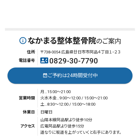
なかまる整体整骨院
info_outline
のご案内
住所
〒738-0054 広島県廿日市市阿品４丁目１−２３
0829-30-7790
contact_phone
電話番号
ご予約は24時間受付中
event_available
月…15:00～21:00
営業時間
火水木金…9:00～12:00 / 15:00～21:00
土…8:30～12:00 / 15:00～18:00
休業日
日曜日
山陽本線阿品駅より徒歩10分
アクセス
広電阿品駅より徒歩15分
道なりに坂道を上がっていくと右手にあります。