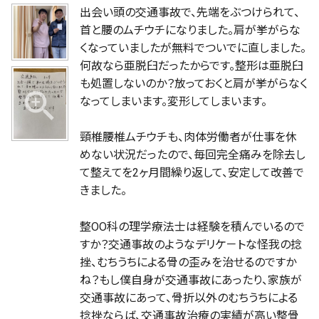
出会い頭の交通事故で、先端をぶつけられて、
首と腰のムチウチになりました。肩が挙がらな
くなっていましたが無料でついでに直しました。
何故なら亜脱臼だったからです。整形は亜脱臼
も処置しないのか？放っておくと肩が挙がらなく
なってしまいます。変形してしまいます。
頸椎腰椎ムチウチも、肉体労働者が仕事を休
めない状況だったので、毎回完全痛みを除去し
て整えてを2ヶ月間繰り返して、安定して改善で
きました。
整OO科の理学療法士は経験を積んでいるので
すか？交通事故のようなデリケ－トな怪我の捻
挫、むちうちによる骨の歪みを治せるのですか
ね？もし僕自身が交通事故にあったり、家族が
交通事故にあって、骨折以外のむちうちによる
捻挫ならば、交通事故治療の実績が高い整骨