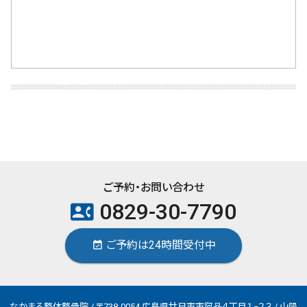
ご予約・お問い合わせ
0829-30-7790
contact_phone
ご予約は24時間受付中
event_available
なかまる整体整骨院 / 〒738-0054 広島県廿日市市阿品４丁目１−２３ / 山陽