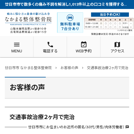
廿日市市で数多くの痛み不調を解消し1,013件以上の口コミを獲得する整体院
menu
phone
event_available
map
MENU
電話する
WEB予約
アクセス
廿日市市 なかまる整体整骨院
お客様の声
交通事故治療２ヶ月で完治
chevron_right
chevron_right
お客様の声
交通事故治療２ヶ月で完治
廿日市市にお住まいのお近所の匿名（60代/男性/肉体労働者）
chat