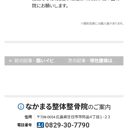
院にお願いします。
※施術効果には個人差があります。
前の記事 -
酷いイビキもストレートネック矯正で
次の記事 -
慢性腰痛は姿勢と筋肉の再活性化が必要
arrow_back
なかまる整体整骨院
info_outline
のご案内
住所
〒738-0054 広島県廿日市市阿品４丁目１−２３
0829-30-7790
contact_phone
電話番号