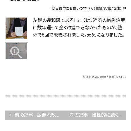
廿日市市にお住いのYYさん（主婦/87歳/女性）
chat
左足の違和感であるしこりは、近所の鍼灸治療
に数年通って全く改善できなかったものが、整
体で6回で改善されました。元気になりました。
※施術効果には個人差があります。
前の記事 -
尿漏れ改善！尿漏れSTOPは、仙腸関節矯正（AKA）で解決できます。
次の記事 -
慢性的に続くぎっくり腰がよくなりました。
arrow_back