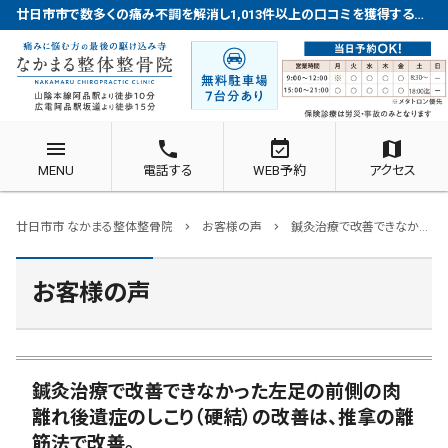
廿日市市で数多くの痛み不調を解消し1,013件以上の口コミを獲得する整体院
menu
phone
event_available
map
MENU
電話する
WEB予約
アクセス
廿日市市 なかまる整体整骨院
お客様の声
鍼灸治療で改善できなかった左足の前側の肉離れ後遺症のしこり（硬結）の改善は、推拿の離筋法で改善。
chevron_right
chevron_right
お客様の声
鍼灸治療で改善できなかった左足の前側の肉
離れ後遺症のしこり（硬結）の改善は、推拿の離
筋法で改善。