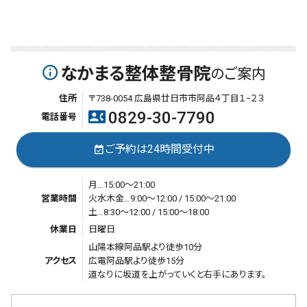
なかまる整体整骨院
info_outline
のご案内
住所
〒738-0054 広島県廿日市市阿品４丁目１−２３
0829-30-7790
contact_phone
電話番号
ご予約は24時間受付中
event_available
月…15:00～21:00
営業時間
火水木金…9:00～12:00 / 15:00～21:00
土…8:30～12:00 / 15:00～18:00
休業日
日曜日
山陽本線阿品駅より徒歩10分
アクセス
広電阿品駅より徒歩15分
道なりに坂道を上がっていくと右手にあります。