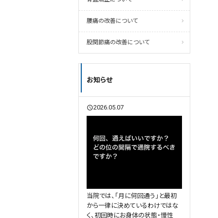
腰痛の改善について
股関節痛の改善について
お知らせ
2026.05.07
query_builder
当院では、「月に何回通う」と最初
から一律に決めているわけではな
く、初回時にお身体の状態・慢性