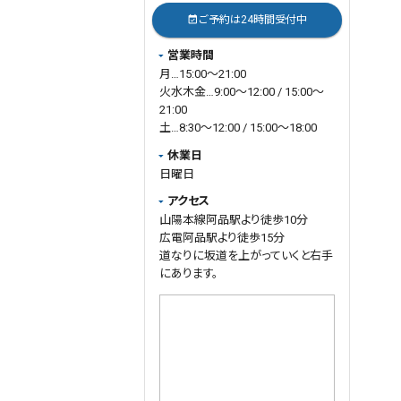
状態を維持できるケースも多くあり
ご予約は24時間受付中
event_available
ます。
営業時間
一方で、
月…15:00～21:00
・慢性化が強い
火水木金…9:00～12:00 / 15:00～
・疲労の蓄積が大きい
21:00
・睡眠や食事バランスの乱れ
土…8:30～12:00 / 15:00～18:00
・身体感覚が鈍く、無理をしてしまう
休業日
といった場合には、最初は戻りが早
いため、ある程度詰めて施術した方
日曜日
が改善しやすいこともあります。
アクセス
当院では、
山陽本線阿品駅より徒歩10分
「まず1週間もつか」
広電阿品駅より徒歩15分
「2週間空けても安定するか」
道なりに坂道を上がっていくと右手
「1ヶ月間隔でも改善が進む状態
にあります。
か」
などを、実際のお身体の反応を見
ながら判断しております。
施術を重ねる中で、
・症状の戻りが少なくなる
・身体が安定してくる