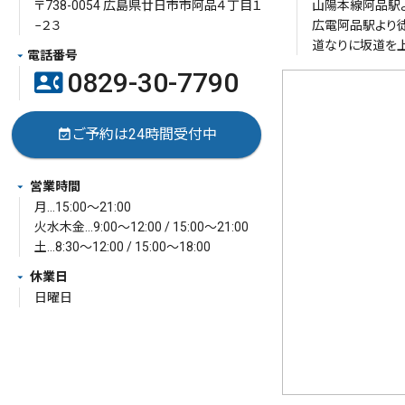
〒738-0054 広島県廿日市市阿品４丁目１
山陽本線阿品駅よ
−２３
広電阿品駅より徒
道なりに坂道を上
電話番号
0829-30-7790
contact_phone
ご予約は24時間受付中
event_available
営業時間
月…15:00～21:00
火水木金…9:00～12:00 / 15:00～21:00
土…8:30～12:00 / 15:00～18:00
休業日
日曜日