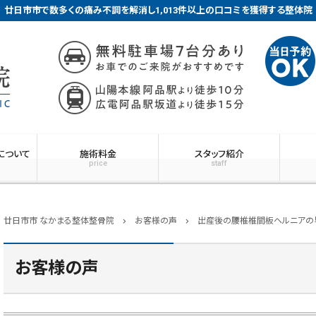
廿日市市で数多くの痛み不調を解消し1,013件以上の口コミを獲得する整体院
について
施術料金
スタッフ紹介
price
staff
廿日市市 なかまる整体整骨院
お客様の声
出産後の腰椎椎間板ヘルニアの
chevron_right
chevron_right
お客様の声