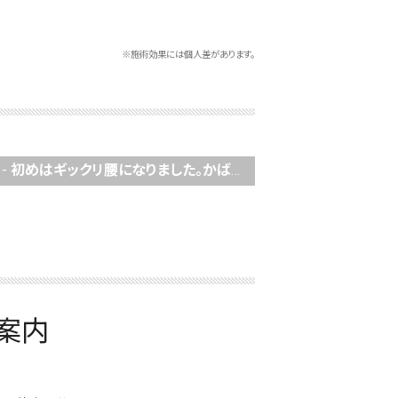
※施術効果には個人差があります。
-
初めはギックリ腰になりました。かばい過ぎて坐骨神経痛と頚椎症を併発。なかまる整体では治せます。
案内