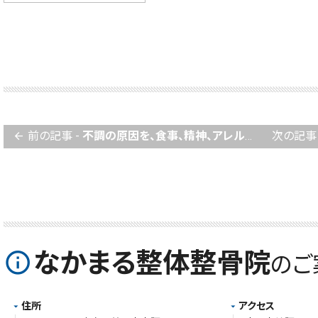
前の記事 -
不調の原因を、食事、精神、アレルゲンから明確に波動で見つけることもできる。メタトロンさくら波動分析治療器
次の記事 
arrow_back
なかまる整体整骨院
info_outline
のご
住所
アクセス