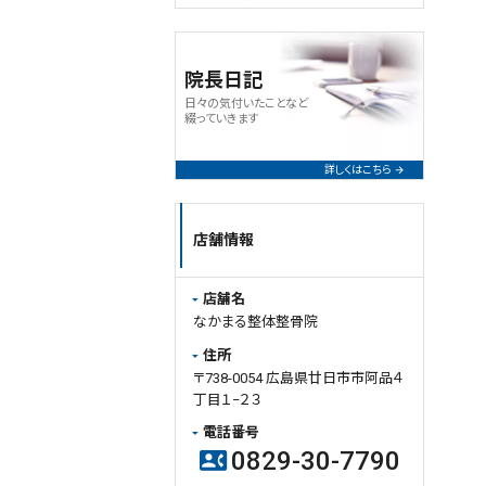
度・生活習慣・回復力などを総合的
に確認した上で、その方に合った施
術計画をご提案しております。
院長日記
同じ症状名でも、
日々の気付いたことなど
・身体の歪み
綴っていきます
・筋肉や関節の状態
・日常生活での負担
詳しくはこちら
・食事、睡眠、姿勢などの生活習慣
・ご本人の身体感覚や回復力
は人それぞれ異なるため、必要な
店舗情報
通院間隔や回数も変わってきます。
例えば、
店舗名
・生活習慣のバランスが良い方
なかまる整体整骨院
・身体感覚が優れているスポーツ
選手の方
住所
・セルフケアをしっかり実践できる
〒738-0054 広島県廿日市市阿品４
方
丁目１−２３
などは、比較的少ない施術回数で
電話番号
も安定しやすく、施術時間が短くて
0829-30-7790
contact_phone
も改善しやすい傾向があります。ま
た、通院間隔を空けながらでも良い