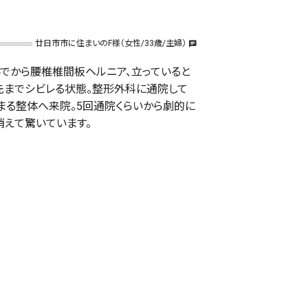
廿日市市に住まいのF様（女性/33歳/主婦）
chat
でから腰椎椎間板ヘルニア、立っていると
先までシビレる状態。整形外科に通院して
まる整体へ来院。5回通院くらいから劇的に
消えて驚いています。