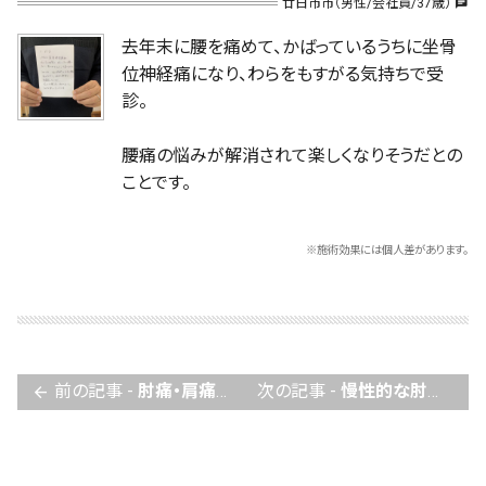
廿日市市（男性/会社員/37歳）
chat
去年末に腰を痛めて、かばっているうちに坐骨
位神経痛になり、わらをもすがる気持ちで受
診。
腰痛の悩みが解消されて楽しくなりそうだとの
ことです。
※施術効果には個人差があります。
前の記事 -
肘痛・肩痛・腰痛をメンテナンスしながら無事卒業し進学
次の記事 -
慢性的な肘の痛み3回の調整で快調です。
arrow_back