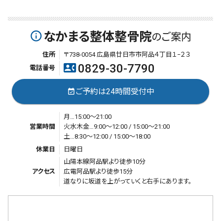
なかまる整体整骨院
info_outline
のご案内
住所
〒738-0054 広島県廿日市市阿品４丁目１−２３
0829-30-7790
contact_phone
電話番号
ご予約は24時間受付中
event_available
月…15:00～21:00
営業時間
火水木金…9:00～12:00 / 15:00～21:00
土…8:30～12:00 / 15:00～18:00
休業日
日曜日
山陽本線阿品駅より徒歩10分
アクセス
広電阿品駅より徒歩15分
道なりに坂道を上がっていくと右手にあります。