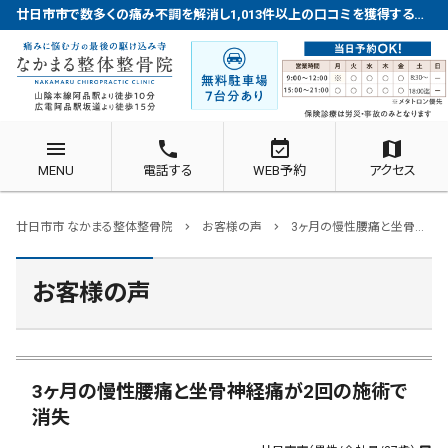
廿日市市で数多くの痛み不調を解消し1,013件以上の口コミを獲得する整体院
menu
phone
event_available
map
MENU
電話する
WEB予約
アクセス
廿日市市 なかまる整体整骨院
お客様の声
3ヶ月の慢性腰痛と坐骨神経痛が2回の施術で消失
chevron_right
chevron_right
お客様の声
3ヶ月の慢性腰痛と坐骨神経痛が2回の施術で
消失