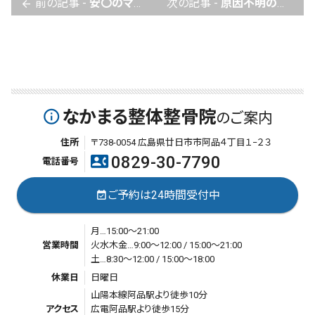
前の記事 -
安〇のマスク？
次の記事 -
原因不明の不調、自律神経症状でお困りの貴方！こんなことはありませんか？
arrow_back
なかまる整体整骨院
info_outline
のご案内
住所
〒738-0054 広島県廿日市市阿品４丁目１−２３
0829-30-7790
contact_phone
電話番号
ご予約は24時間受付中
event_available
月…15:00～21:00
営業時間
火水木金…9:00～12:00 / 15:00～21:00
土…8:30～12:00 / 15:00～18:00
休業日
日曜日
山陽本線阿品駅より徒歩10分
アクセス
広電阿品駅より徒歩15分