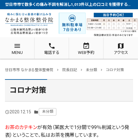
廿日市市で数多くの痛み不調を解消し1,013件以上の口コミを獲得する整体院
menu
phone
event_available
map
MENU
電話する
WEB予約
アクセス
廿日市市 なかまる整体整骨院
院長日記
未分類
コロナ対策
chevron_right
chevron_right
chevron_right
コロナ対策
2020.12.15
未分類
query_builder
folder
お茶のカテキン
が有効（某医大で1分間で99％削減という発
表）ということで、私はお茶を携帯しています。