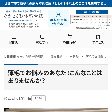
廿日市市で数多くの痛み不調を解消し1,013件以上の口コミを獲得する整体院
menu
phone
event_available
map
MENU
電話する
WEB予約
アクセス
廿日市市 なかまる整体整骨院
院長日記
未分類
薄毛でお悩みのあなた！こんなことはありませんか？
chevron_right
chevron_right
chevron_right
薄毛でお悩みのあなた！こんなことは
ありませんか？
2021.01.31
未分類
query_builder
folder