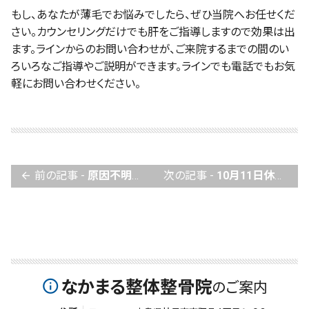
もし、あなたが薄毛でお悩みでしたら、ぜひ当院へお任せくだ
さい。カウンセリングだけでも肝をご指導しますので効果は出
ます。ラインからのお問い合わせが、ご来院するまでの間のい
ろいろなご指導やご説明ができます。ラインでも電話でもお気
軽にお問い合わせください。
前の記事 -
原因不明の不調、自律神経症状でお困りの貴方！こんなことはありませんか？
次の記事 -
10月11日休診
arrow_back
なかまる整体整骨院
info_outline
のご案内