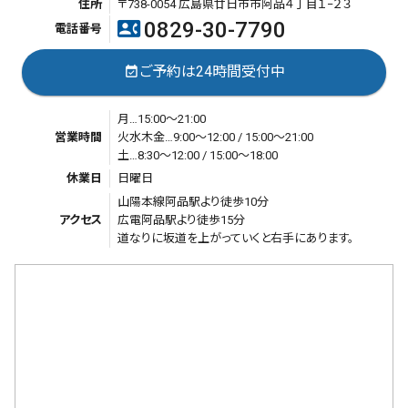
住所
〒738-0054 広島県廿日市市阿品４丁目１−２３
0829-30-7790
contact_phone
電話番号
ご予約は24時間受付中
event_available
月…15:00～21:00
営業時間
火水木金…9:00～12:00 / 15:00～21:00
土…8:30～12:00 / 15:00～18:00
休業日
日曜日
山陽本線阿品駅より徒歩10分
アクセス
広電阿品駅より徒歩15分
道なりに坂道を上がっていくと右手にあります。