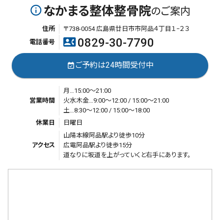
なかまる整体整骨院
info_outline
のご案内
住所
〒738-0054 広島県廿日市市阿品４丁目１−２３
0829-30-7790
contact_phone
電話番号
ご予約は24時間受付中
event_available
月…15:00～21:00
営業時間
火水木金…9:00～12:00 / 15:00～21:00
土…8:30～12:00 / 15:00～18:00
休業日
日曜日
山陽本線阿品駅より徒歩10分
アクセス
広電阿品駅より徒歩15分
道なりに坂道を上がっていくと右手にあります。