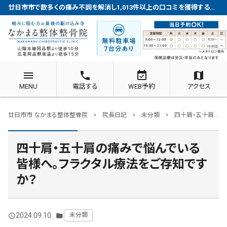
廿日市市で数多くの痛み不調を解消し1,013件以上の口コミを獲得する整体院
menu
phone
event_available
map
MENU
電話する
WEB予約
アクセス
廿日市市 なかまる整体整骨院
院長日記
未分類
四十肩・五十肩の痛みで悩んでいる皆様へ。フラクタル療法をご存知ですか？
chevron_right
chevron_right
chevron_right
四十肩・五十肩の痛みで悩んでいる
皆様へ。フラクタル療法をご存知です
か？
2024.09.10
未分類
query_builder
folder