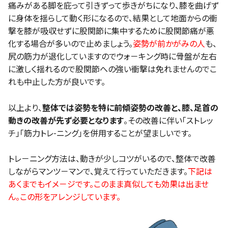
痛みがある脚を庇って引きずって歩きがちになり、膝を曲げず
に身体を揺らして動く形になるので、結果として地面からの衝
撃を膝が吸収せずに股関節に集中するために股関節痛が悪
化する場合が多いので止めましょう。
姿勢が前かがみの人
も、
尻の筋力が退化していますのでウォ－キング時に骨盤が左右
に激しく揺れるので股関節への強い衝撃は免れませんのでこ
れも中止した方が良いです。
以上より、
整体では姿勢を特に前傾姿勢の改善と、膝、足首の
動きの改善が先ず必要となります
。その改善に伴い「ストレッ
チ」「筋力トレ-ニング」を併用することが望ましいです。
トレ－ニング方法は、動きが少しコツがいるので、整体で改善
しながらマンツ－マンで、覚えて行っていただきます。
下記は
あくまでもイメ－ジです。このまま真似しても効果は出ませ
ん。この形をアレンジしています。