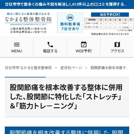
廿日市市で数多くの痛み不調を解消し1,013件以上の口コミを獲得する整体院
menu
phone
event_available
map
MENU
電話する
WEB予約
アクセス
廿日市市 なかまる整体整骨院
症状別ページ
股関節痛を根本改善する整体に併用した、股関節に特化した「ストレッチ」＆「筋力トレ－ニング」
chevron_right
chevron_right
股関節痛を根本改善する整体に併用
した、股関節に特化した「ストレッチ」
＆「筋力トレ－ニング」
股関節痛を根本改善する整体に併用した、股関