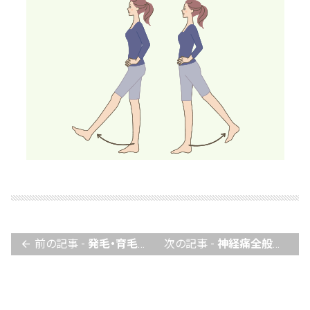
前の記事 -
発毛・育毛！頭髪毛根の細胞再生医療（厚生労働省認定）
次の記事 -
神経痛全般の養生
arrow_back