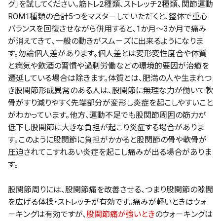
グ」を試してください。筋トレ2種類、ストレッチ2種類、関節運動
ROM1種類の合計5つをマスタ－していただくと、整体で重心
バランスを回復させながら併用すると、1か月～3か月で痛み
が消えてきて、一般の動きがスム－ズに出来るようになりま
す。勿論個人差があります。個人差とは変形変性度合や体質
と病気や飲酒の習慣や過剰労働などの環境的要因が治癒を
遷延している場合は除きます。体質とは、肥満の人や生まれつ
き股関節形成異常のある人は、股関節に無理な力が働いて軟
骨がすり減りやすく先端部分が変形し炎症を起こしやすいこと
がわかっています。他方、運動不足でも股関節周囲の筋力が
低下し股関節に大きな負担が起こり炎症する場合がありま
す。このように股関節に負担がかかると股関節の骨や軟骨が
圧迫されてこすれあい炎症を起こし痛みが出る場合がありま
す。
股関節周りには、股関節痛を改善させる、つまり股関節の隙間
を広げる体操・ストレッチが有効です。痛みが軽いときはウォ
－キングは有効ですが、
股関節痛が強いとき
のウォ－キングは