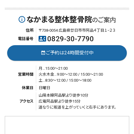
なかまる整体整骨院
info_outline
のご案内
住所
〒738-0054 広島県廿日市市阿品４丁目１−２３
0829-30-7790
contact_phone
電話番号
ご予約は24時間受付中
event_available
月…15:00～21:00
営業時間
火水木金…9:00～12:00 / 15:00～21:00
土…8:30～12:00 / 15:00～18:00
休業日
日曜日
山陽本線阿品駅より徒歩10分
アクセス
広電阿品駅より徒歩15分
道なりに坂道を上がっていくと右手にあります。