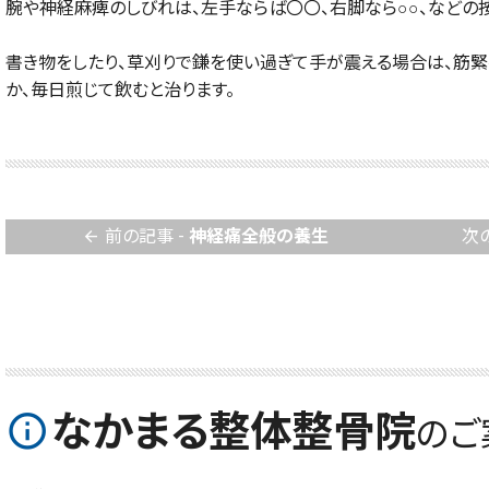
腕や神経麻痺のしびれは、左手ならば〇〇、右脚なら○○、などの
書き物をしたり、草刈りで鎌を使い過ぎて手が震える場合は、筋
か、毎日煎じて飲むと治ります。
前の記事 -
神経痛全般の養生
次
arrow_back
なかまる整体整骨院
info_outline
のご