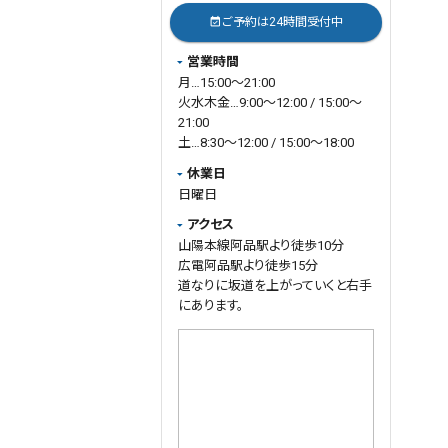
状態を維持できるケースも多くあり
ご予約は24時間受付中
event_available
ます。
営業時間
一方で、
月…15:00～21:00
・慢性化が強い
火水木金…9:00～12:00 / 15:00～
・疲労の蓄積が大きい
21:00
・睡眠や食事バランスの乱れ
土…8:30～12:00 / 15:00～18:00
・身体感覚が鈍く、無理をしてしまう
休業日
といった場合には、最初は戻りが早
いため、ある程度詰めて施術した方
日曜日
が改善しやすいこともあります。
アクセス
当院では、
山陽本線阿品駅より徒歩10分
「まず1週間もつか」
広電阿品駅より徒歩15分
「2週間空けても安定するか」
道なりに坂道を上がっていくと右手
「1ヶ月間隔でも改善が進む状態
にあります。
か」
などを、実際のお身体の反応を見
ながら判断しております。
施術を重ねる中で、
・症状の戻りが少なくなる
・身体が安定してくる