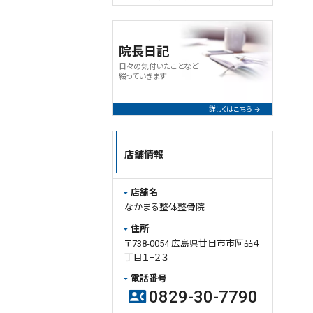
度・生活習慣・回復力などを総合的
に確認した上で、その方に合った施
術計画をご提案しております。
院長日記
同じ症状名でも、
日々の気付いたことなど
・身体の歪み
綴っていきます
・筋肉や関節の状態
・日常生活での負担
詳しくはこちら
・食事、睡眠、姿勢などの生活習慣
・ご本人の身体感覚や回復力
は人それぞれ異なるため、必要な
店舗情報
通院間隔や回数も変わってきます。
例えば、
店舗名
・生活習慣のバランスが良い方
なかまる整体整骨院
・身体感覚が優れているスポーツ
選手の方
住所
・セルフケアをしっかり実践できる
〒738-0054 広島県廿日市市阿品４
方
丁目１−２３
などは、比較的少ない施術回数で
電話番号
も安定しやすく、施術時間が短くて
0829-30-7790
contact_phone
も改善しやすい傾向があります。ま
た、通院間隔を空けながらでも良い