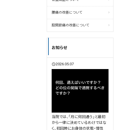
腰痛の改善について
股関節痛の改善について
お知らせ
2026.05.07
query_builder
当院では、「月に何回通う」と最初
から一律に決めているわけではな
く、初回時にお身体の状態・慢性