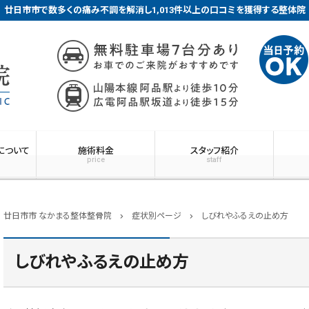
廿日市市で数多くの痛み不調を解消し1,013件以上の口コミを獲得する整体院
について
施術料金
スタッフ紹介
price
staff
廿日市市 なかまる整体整骨院
症状別ページ
しびれやふるえの止め方
chevron_right
chevron_right
しびれやふるえの止め方