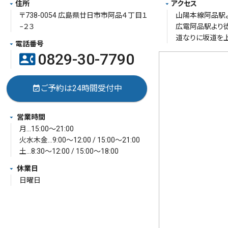
住所
アクセス
〒738-0054 広島県廿日市市阿品４丁目１
山陽本線阿品駅よ
−２３
広電阿品駅より徒
道なりに坂道を上
電話番号
0829-30-7790
contact_phone
ご予約は24時間受付中
event_available
営業時間
月…15:00～21:00
火水木金…9:00～12:00 / 15:00～21:00
土…8:30～12:00 / 15:00～18:00
休業日
日曜日