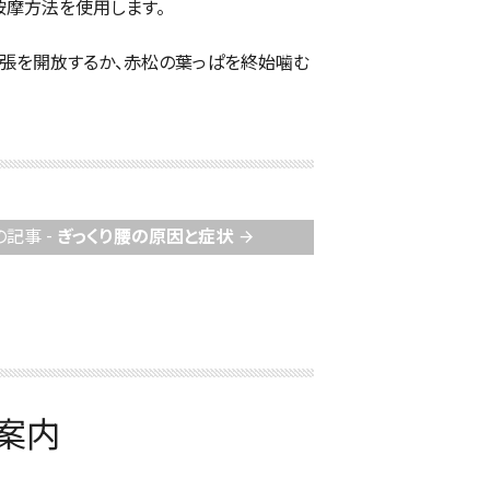
按摩方法を使用します。
緊張を開放するか、赤松の葉っぱを終始噛む
の記事 -
ぎっくり腰の原因と症状
arrow_forward
案内