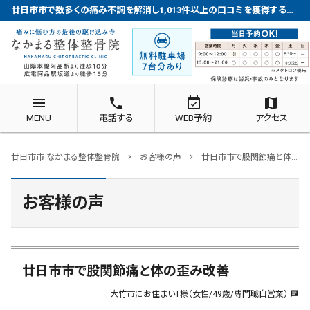
廿日市市で数多くの痛み不調を解消し1,013件以上の口コミを獲得する整体院
menu
phone
event_available
map
MENU
電話する
WEB予約
アクセス
廿日市市 なかまる整体整骨院
お客様の声
廿日市市で股関節痛と体の歪み改善
chevron_right
chevron_right
お客様の声
廿日市市で股関節痛と体の歪み改善
大竹市にお住まいT様（女性/49歳/専門職自営業）
chat